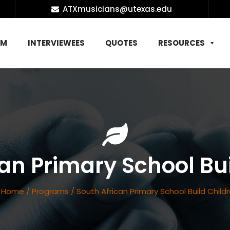
ATXmusicians@utexas.edu
AM
INTERVIEWEES
QUOTES
RESOURCES
an Primary School Bu
Home
/
Programs
/
South African Primary School Build Child