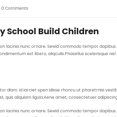
0 Comments
y School Build Children
 non lacinia nunc ornare. Sewid commodo tempor dapibus. Dui
ondimentum est libero, aliqculis.Phasellus scelerisque nisl
ctor diam. id iarciet spen idisse rhoncu ut pharetrnisi ves
st, quis aliquiam ligula.Aene amet, consectetuer adipiscing 
 non lacinia nunc ornare. Sewid commodo tempor dapibus. Dui