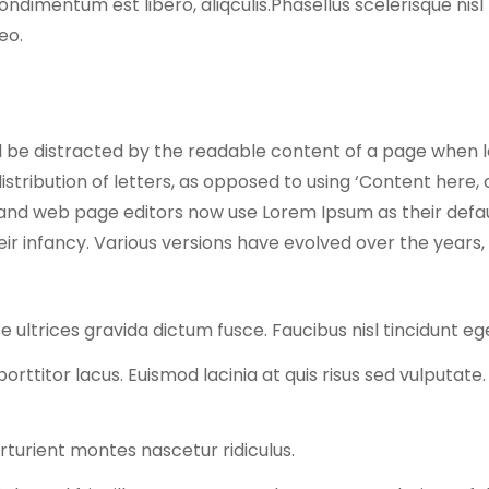
ondimentum est libero, aliqculis.Phasellus scelerisque nisl
eo.
ill be distracted by the readable content of a page when l
stribution of letters, as opposed to using ‘Content here, 
and web page editors now use Lorem Ipsum as their defaul
their infancy. Various versions have evolved over the yea
e ultrices gravida dictum fusce. Faucibus nisl tincidunt eg
orttitor lacus. Euismod lacinia at quis risus sed vulputate
rturient montes nascetur ridiculus.