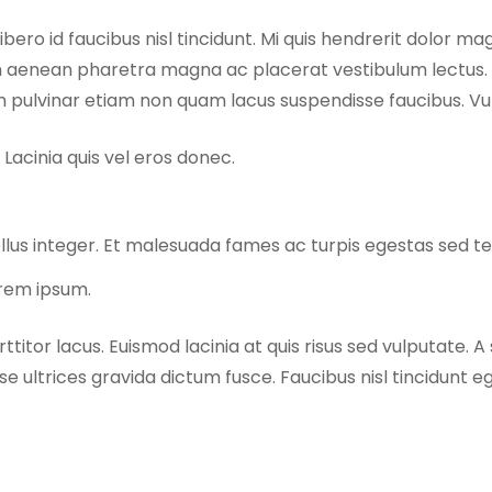
bero id faucibus nisl tincidunt. Mi quis hendrerit dolor 
um aenean pharetra magna ac placerat vestibulum lectus. 
 pulvinar etiam non quam lacus suspendisse faucibus. V
Lacinia quis vel eros donec.
n tellus integer. Et malesuada fames ac turpis egestas sed 
orem ipsum.
titor lacus. Euismod lacinia at quis risus sed vulputate. A
e ultrices gravida dictum fusce. Faucibus nisl tincidunt eg