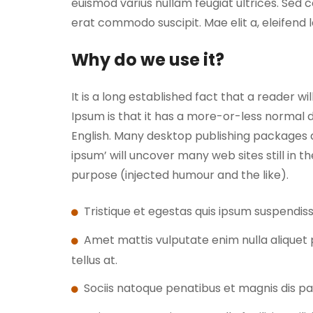
euismod varius nullam feugiat ultrices. Sed c
erat commodo suscipit. Mae elit a, eleifend l
Why do we use it?
It is a long established fact that a reader w
Ipsum is that it has a more-or-less normal di
English. Many desktop publishing packages 
ipsum’ will uncover many web sites still in 
purpose (injected humour and the like).
Tristique et egestas quis ipsum suspendiss
Amet mattis vulputate enim nulla aliquet p
tellus at.
Sociis natoque penatibus et magnis dis pa