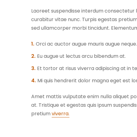
Laoreet suspendisse interdum consectetur li
curabitur vitae nunc. Turpis egestas preti
sed ullamcorper morbi tincidunt. Elementum
Orci ac auctor augue mauris augue neque. 
Eu augue ut lectus arcu bibendum at.
Et tortor at risus viverra adipiscing at i
Mi quis hendrerit dolor magna eget est l
Amet mattis vulputate enim nulla aliquet port
at. Tristique et egestas quis ipsum suspendiss
pretium
viverra
.