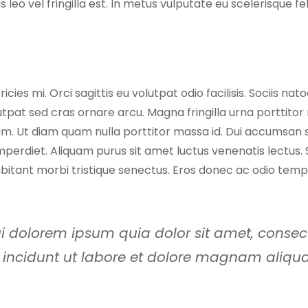
sis leo vel fringilla est. In metus vulputate eu scelerisque 
es mi. Orci sagittis eu volutpat odio facilisis. Sociis na
lutpat sed cras ornare arcu. Magna fringilla urna porttito
 Ut diam quam nulla porttitor massa id. Dui accumsan sit ame
s imperdiet. Aliquam purus sit amet luctus venenatis lec
 habitant morbi tristique senectus. Eros donec ac odio tem
dolorem ipsum quia dolor sit amet, consectet
ncidunt ut labore et dolore magnam aliqu